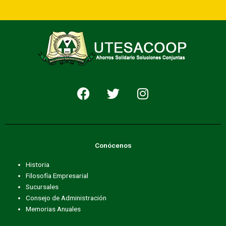
F
T
I
a
w
n
c
i
s
e
t
t
b
t
a
Conócenos
o
e
g
o
r
r
Historia
k
a
Filosofía Empresarial
m
Sucursales
Consejo de Administración
Memorias Anuales