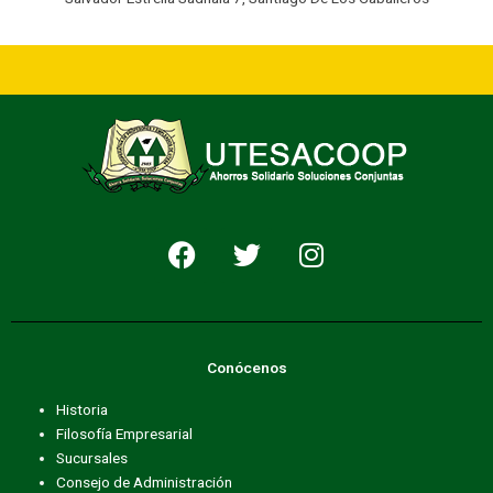
F
T
I
a
w
n
c
i
s
e
t
t
b
t
a
Conócenos
o
e
g
o
r
r
Historia
k
a
Filosofía Empresarial
m
Sucursales
Consejo de Administración