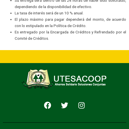
Su entrega será dentro de las 24 horas de haber sido solicitado,
dependiendo de la disponibilidad de efectivo.
La tasa de interés será de un 10 % anual.
El plazo máximo para pagar dependerá del monto, de acuerdo
con lo estipulado en la Política de Crédito.
Es entregado por la Encargada de Créditos y Refrendado por el
Comité de Créditos.
F
T
I
a
w
n
c
i
s
e
t
t