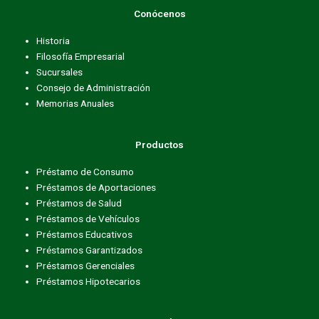
b
t
a
Conócenos
o
e
g
o
r
r
Historia
k
a
Filosofía Empresarial
m
Sucursales
Consejo de Administración
Memorias Anuales
Productos
Préstamo de Consumo
Préstamos de Aportaciones
Préstamos de Salud
Préstamos de Vehículos
Préstamos Educativos
Préstamos Garantizados
Préstamos Gerenciales
Préstamos Hipotecarios