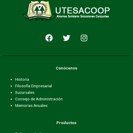
F
T
I
a
w
n
c
i
s
e
t
t
b
t
a
Conócenos
o
e
g
o
r
r
Historia
k
a
Filosofía Empresarial
m
Sucursales
Consejo de Administración
Memorias Anuales
Productos