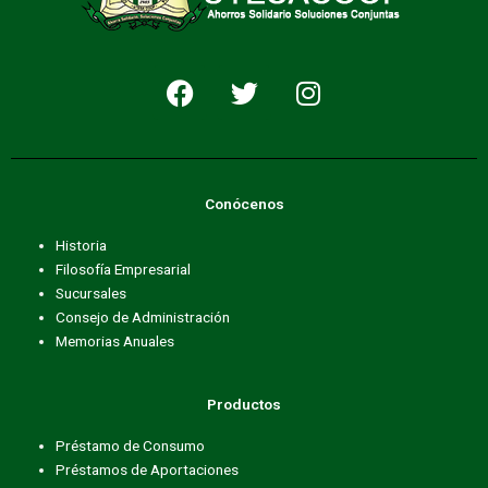
F
T
I
a
w
n
c
i
s
e
t
t
b
t
a
Conócenos
o
e
g
o
r
r
Historia
k
a
Filosofía Empresarial
m
Sucursales
Consejo de Administración
Memorias Anuales
Productos
Préstamo de Consumo
Préstamos de Aportaciones