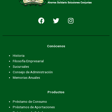
F
T
I
a
w
n
c
i
s
e
t
t
b
t
a
Conócenos
o
e
g
o
r
r
Historia
k
a
Filosofía Empresarial
m
Sucursales
Consejo de Administración
Memorias Anuales
Productos
Préstamo de Consumo
Préstamos de Aportaciones