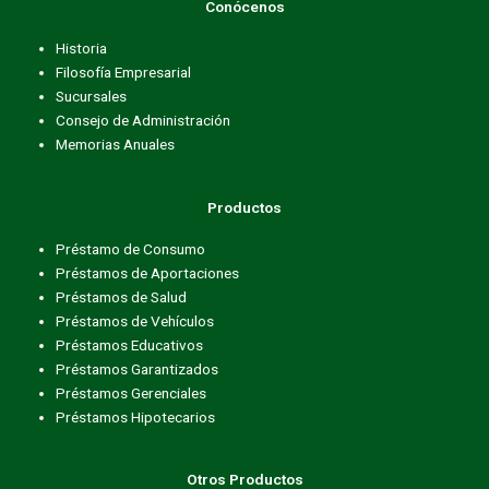
Conócenos
o
e
g
o
r
r
Historia
k
a
Filosofía Empresarial
m
Sucursales
Consejo de Administración
Memorias Anuales
Productos
Préstamo de Consumo
Préstamos de Aportaciones
Préstamos de Salud
Préstamos de Vehículos
Préstamos Educativos
Préstamos Garantizados
Préstamos Gerenciales
Préstamos Hipotecarios
Otros Productos