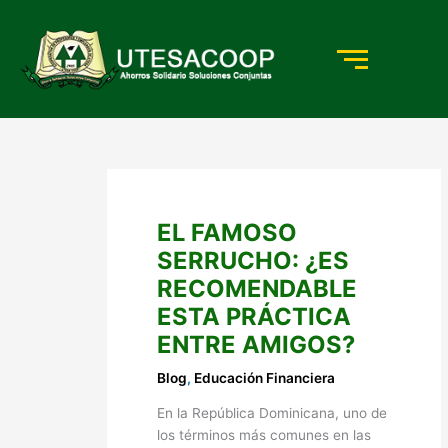
Ir
al
contenido
EL FAMOSO
SERRUCHO: ¿ES
RECOMENDABLE
ESTA PRÁCTICA
ENTRE AMIGOS?
Blog
,
Educación Financiera
En la República Dominicana, uno de
los términos más comunes en las