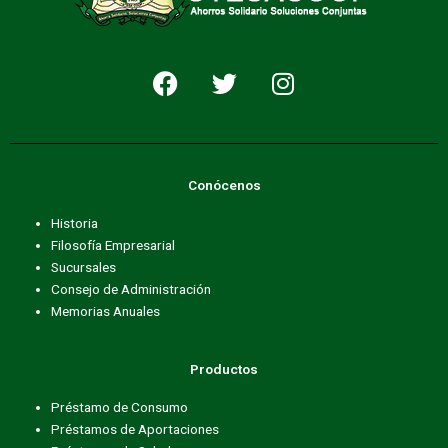
F
T
I
a
w
n
c
i
s
e
t
t
b
t
a
Conócenos
o
e
g
o
r
r
Historia
k
a
Filosofía Empresarial
m
Sucursales
Consejo de Administración
Memorias Anuales
Productos
Préstamo de Consumo
Préstamos de Aportaciones