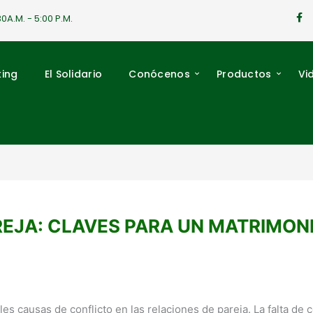
F
30A.M. - 5:00 P.M.
a
c
e
b
o
king
El Solidario
Conócenos
Productos
Vi
o
k
-
f
REJA: CLAVES PARA UN MATRIMONI
ales causas de conflicto en las relaciones de pareja. La falta de