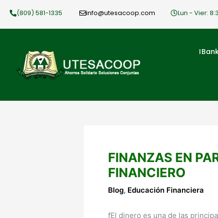
Ir
(809) 581-1335
info@utesacoop.com
Lun - Vier: 8:
al
contenido
IBan
FINANZAS EN PA
FINANCIERO
Blog
,
Educación Financiera
fEl dinero es una de las princip