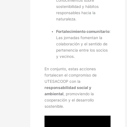
conocimientos sobre
sostenibilidad y hábitos
responsables hacia la
naturaleza.
Fortalecimiento comunitario
:
Las jornadas fomentan la
colaboración y el sentido de
pertenencia entre los socios
y vecinos.
En conjunto, estas acciones
fortalecen el compromiso de
UTESACOOP con la
responsabilidad social y
ambiental
, promoviendo la
cooperación y el desarrollo
sostenible.