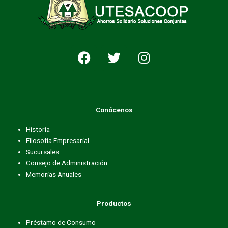
F
T
I
a
w
n
c
i
s
e
t
t
b
t
a
Conócenos
o
e
g
o
r
r
Historia
k
a
Filosofía Empresarial
m
Sucursales
Consejo de Administración
Memorias Anuales
Productos
Préstamo de Consumo