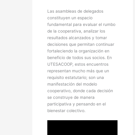
Las asambleas de delegados
constituyen un espacio
fundamental para evaluar el rumbo
de la cooperativa, analizar los
resultados alcanzados y tomar
decisiones que permitan continuar
fortaleciendo la organización en
beneficio de todos sus socios. En
UTESACOOP, estos encuentros
representan mucho más que un
requisito estatutario; son una
manifestación del modelo
cooperativo, donde cada decisión
se construye de manera
participativa y pensando en el
bienestar colectivo.