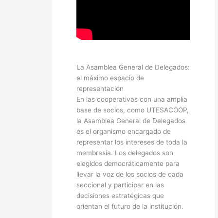
La Asamblea General de Delegados:
el máximo espacio de
representación
En las cooperativas con una amplia
base de socios, como UTESACOOP,
la Asamblea General de Delegados
es el organismo encargado de
representar los intereses de toda la
membresía. Los delegados son
elegidos democráticamente para
llevar la voz de los socios de cada
seccional y participar en las
decisiones estratégicas que
orientan el futuro de la institución.