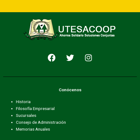
F
T
I
a
w
n
c
i
s
e
t
t
b
t
a
Conócenos
o
e
g
o
r
r
Historia
k
a
Filosofía Empresarial
m
Sucursales
Consejo de Administración
Memorias Anuales