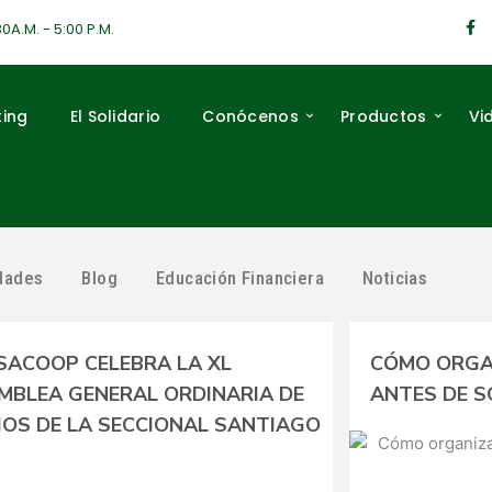
F
30A.M. - 5:00 P.M.
a
c
e
b
o
king
El Solidario
Conócenos
Productos
Vi
o
k
-
f
idades
Blog
Educación Financiera
Noticias
SACOOP CELEBRA LA XL
CÓMO ORGA
MBLEA GENERAL ORDINARIA DE
ANTES DE S
IOS DE LA SECCIONAL SANTIAGO