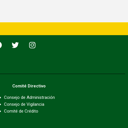
F
T
I
a
w
n
c
i
s
e
t
t
b
t
a
o
e
g
o
r
r
Comité Directivo
k
a
m
Consejo de Administración
Consejo de Vigilancia
Comité de Crédito