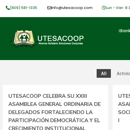
Ir
(809) 581-1335
info@utesacoop.com
Lun - Vier: 8:
al
contenido
IBan
All
Activ
UTESACOOP CELEBRA SU XXIII
UTE
ASAMBLEA GENERAL ORDINARIA DE
ASA
DELEGADOS FORTALECIENDO LA
SOC
PARTICIPACIÓN DEMOCRÁTICA Y EL
I
CRECIMIENTO INSTITUCIONAL