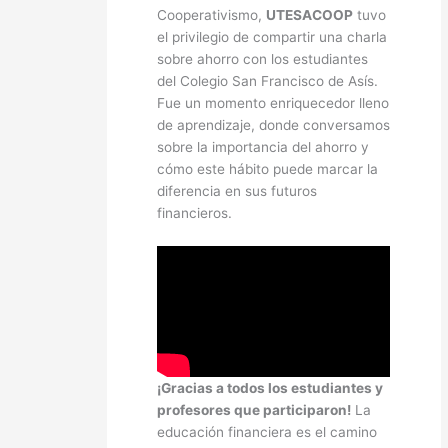
Cooperativismo,
UTESACOOP
tuvo
el privilegio de compartir una charla
sobre ahorro con los estudiantes
del Colegio San Francisco de Asís.
Fue un momento enriquecedor lleno
de aprendizaje, donde conversamos
sobre la importancia del ahorro y
cómo este hábito puede marcar la
diferencia en sus futuros
financieros.
¡Gracias a todos los estudiantes y
profesores que participaron!
La
educación financiera es el camino