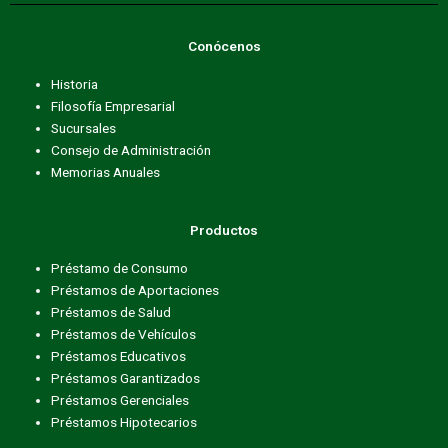
e
t
t
b
t
a
Conócenos
o
e
g
o
r
r
Historia
k
a
Filosofía Empresarial
m
Sucursales
Consejo de Administración
Memorias Anuales
Productos
Préstamo de Consumo
Préstamos de Aportaciones
Préstamos de Salud
Préstamos de Vehículos
Préstamos Educativos
Préstamos Garantizados
Préstamos Gerenciales
Préstamos Hipotecarios