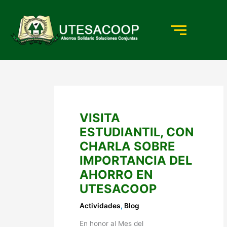
Ir
al
contenido
VISITA
ESTUDIANTIL, CON
CHARLA SOBRE
IMPORTANCIA DEL
AHORRO EN
UTESACOOP
Actividades
,
Blog
En honor al Mes del