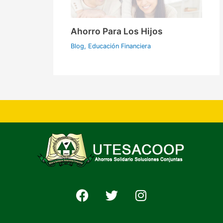
Ahorro Para Los Hijos
Blog
,
Educación Financiera
F
T
I
a
w
n
c
i
s