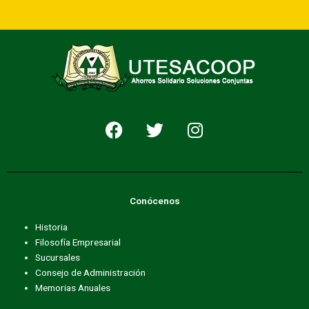
F
T
I
a
w
n
c
i
s
e
t
t
b
t
a
Conócenos
o
e
g
o
r
r
Historia
k
a
Filosofía Empresarial
m
Sucursales
Consejo de Administración
Memorias Anuales